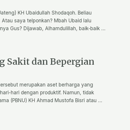
ateng) KH Ubaidullah Shodaqoh. Beliau
. Atau saya telponkan? Mbah Ubaid lalu
ya Gus? Dijawab, Alhamdulillah, baik-baik …
 Sakit dan Bepergian
i tersebut merupakan aset berharga yang
ari-hari dengan produktif. Namun, tidak
lama (PBNU) KH Ahmad Mustofa Bisri atau …