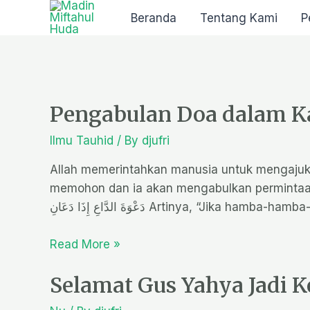
Beranda
Tentang Kami
P
Pengabulan Doa dalam K
Ilmu Tauhid
/ By
djufri
Allah memerintahkan manusia untuk mengajuk
memohon dan ia akan mengabulkan permintaan mereka. Berikut ini anju
دَعْوَةَ الدَّاعِ إِذَا دَعَانِ Ar
Read More »
Selamat Gus Yahya Jadi