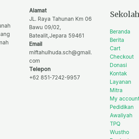
Alamat
Sekola
JL. Raya Tahunan Km 06
unah
Bawu 09/02,
Beranda
yang
Batealit,Jepara 59461
Berita
imah
Email
Cart
miftahulhuda.sch@gmail.
Checkout
com
pedia4d
Donasi
Telepon
Kontak
+62 851-7242-9957
rtp
Layanan
pedia4d
Mitra
My accoun
Pedidikan
Awaliyah
TPQ
Wustho