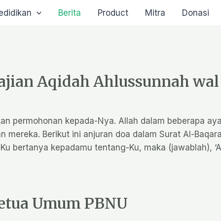
edidikan
Berita
Product
Mitra
Donasi
ajian Aqidah Ahlussunnah wal
an permohonan kepada-Nya. Allah dalam beberapa aya
ran doa dalam Surat Al-Baqarah ayat 186: ِبَادِي عَنِّي فَإِنِّي قَرِيبٌ أُجِيبُ
tinya, “Jika hamba-hamba-Ku bertanya kepadamu tentang-Ku, maka (ja
 Ketua Umum PBNU