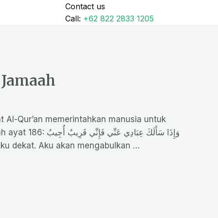
Contact us
Call:
+62 822 2833 1205
 Jamaah
t Al-Qur’an memerintahkan manusia untuk
وَإِذَا سَأَلَكَ ع
wablah), ‘Aku dekat. Aku akan mengabulkan …